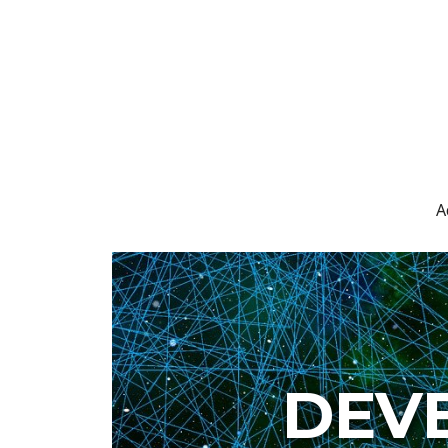
A
DEV